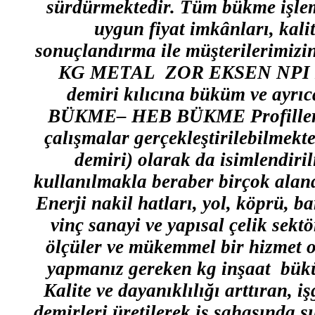
sürdürmektedir. Tüm bükme işlem
uygun fiyat imkânları, kali
sonuçlandırma ile müşterilerimizi
KG METAL ZOR EKSEN NPI
demiri kılıcına büküm ve a
BÜKME– HEB BÜKME Profilleri ( 
çalışmalar gerçekleştirilebilmekt
demiri) olarak da isimlendiri
kullanılmakla beraber birçok aland
Enerji nakil hatları, yol, köprü, ba
vinç sanayi ve yapısal çelik sekt
ölçüler ve mükemmel bir hizmet 
yapmanız gereken kg inşaat büküm
Kalite ve dayanıklılığı arttıran, 
demirleri üretilerek iş sahasında