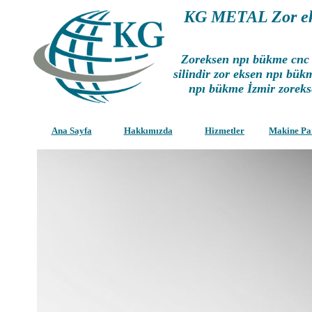
KG METAL Zor ek
Zoreksen npı bükme cnc 
silindir zor eksen npı bük
npı bükme İzmir zoreks
Ana Sayfa
Hakkımızda
Hizmetler
Makine Pa