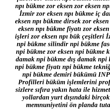
npı bükme zor eksen zor eksen np
İzmir zor eksen npı bükme iç d
eksen npı bükme dirsek zor eksen
eksen npı bükme fiyatı zor ekse
işleri zor eksen npı bük çeşitler
npi bükme silindir npi bükme fa
npi bükme zor eksen npi bükme k
damak npi bükme dış damak npi 
npi bükme fiyatı npi bükme tekniğ
npi bükme demiri bükümü 
Profilleri büküm işlemlerini pro
sizlere sıfıra yakın hata ile hizme
yollardan yurt dışındaki birçok
memnuniyetini ön planda tutar