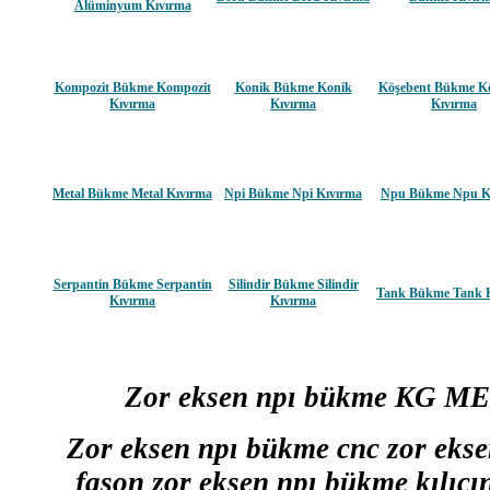
Alüminyum Kıvırma
Kompozit Bükme Kompozit
Konik Bükme Konik
Köşebent Bükme K
Kıvırma
Kıvırma
Kıvırma
Metal Bükme Metal Kıvırma
Npi Bükme Npi Kıvırma
Npu Bükme Npu K
Serpantin Bükme Serpantin
Silindir Bükme Silindir
Tank Bükme Tank 
Kıvırma
Kıvırma
Zor eksen npı bükme KG MET
Zor eksen npı bükme cnc zor ekse
fason zor eksen npı bükme kılıc