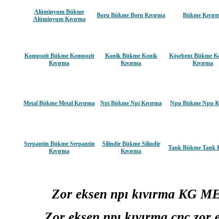
Alüminyum Bükme
Boru Bükme Boru Kıvırma
Bükme Kıvır
Alüminyum Kıvırma
Kompozit Bükme Kompozit
Konik Bükme Konik
Köşebent Bükme K
Kıvırma
Kıvırma
Kıvırma
Metal Bükme Metal Kıvırma
Npi Bükme Npi Kıvırma
Npu Bükme Npu K
Serpantin Bükme Serpantin
Silindir Bükme Silindir
Tank Bükme Tank 
Kıvırma
Kıvırma
Zor eksen npı kıvırma KG ME
Zor eksen npı kıvırma cnc zor e