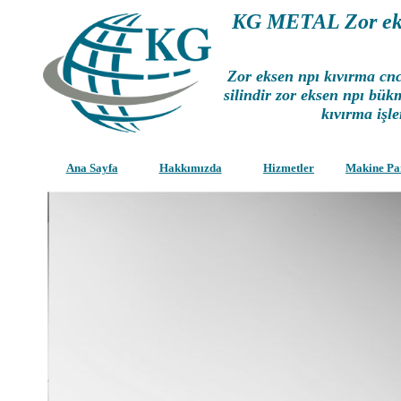
KG METAL Zor eks
Zor eksen npı kıvırma cn
silindir zor eksen npı bük
kıvırma işle
Ana Sayfa
Hakkımızda
Hizmetler
Makine Pa