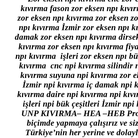
kıvırma fason zor eksen npı kıvı
zor eksen npı kıvırma zor eksen z
npı kıvırma İzmir zor eksen npı k
damak zor eksen npı kıvırma dirsek
kıvırma zor eksen npı kıvırma fiya
npı kıvırma işleri zor eksen npı bü
kıvırma cnc npi kıvırma silindir 
kıvırma suyuna npi kıvırma zor e
İzmir npi kıvırma iç damak npi 
kıvırma daire npi kıvırma npi kıvı
işleri npi bük çeşitleri İzmir 
UNP KIVIRMA– HEA –HEB Profill
biçimde yapmaya çalışırız ve sizl
Türkiye’nin her yerine ve dolayl