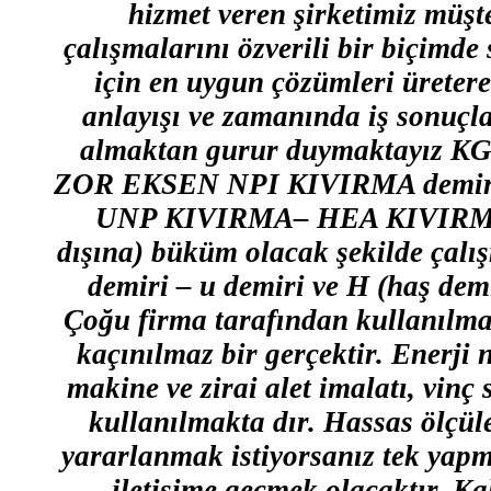
hizmet veren şirketimiz müş
çalışmalarını özverili bir biçimd
için en uygun çözümleri üretere
anlayışı ve zamanında iş sonuçl
almaktan gurur duymaktayız
ZOR EKSEN NPI KIVIRMA demiri 
UNP KIVIRMA– HEA KIVIRMA– 
dışına) büküm olacak şekilde çalış
demiri – u demiri ve H (haş demi
Çoğu firma tarafından kullanılma
kaçınılmaz bir gerçektir. Enerji n
makine ve zirai alet imalatı, vinç 
kullanılmakta dır. Hassas ölçü
yararlanmak istiyorsanız tek yap
iletişime geçmek olacaktır. Kal